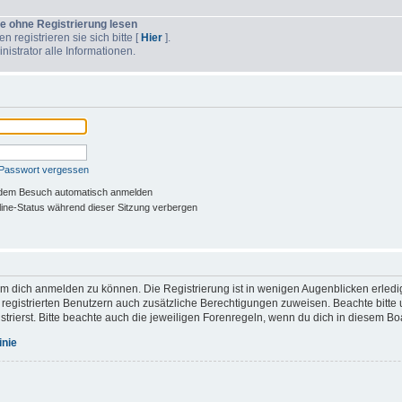
e ohne Registrierung lesen
 registrieren sie sich bitte [
Hier
].
strator alle Informationen.
 Passwort vergessen
edem Besuch automatisch anmelden
ne-Status während dieser Sitzung verbergen
um dich anmelden zu können. Die Registrierung ist in wenigen Augenblicken erledig
n registrierten Benutzern auch zusätzliche Berechtigungen zuweisen. Beachte bit
trierst. Bitte beachte auch die jeweiligen Forenregeln, wenn du dich in diesem B
inie