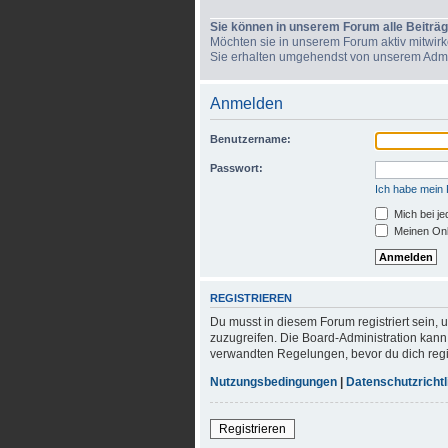
Sie können in unserem Forum alle Beiträg
Möchten sie in unserem Forum aktiv mitwirken
Sie erhalten umgehendst von unserem Admini
Anmelden
Benutzername:
Passwort:
Ich habe mein
Mich bei j
Meinen Onli
REGISTRIEREN
Du musst in diesem Forum registriert sein, 
zuzugreifen. Die Board-Administration kan
verwandten Regelungen, bevor du dich regis
Nutzungsbedingungen
|
Datenschutzrichtl
Registrieren