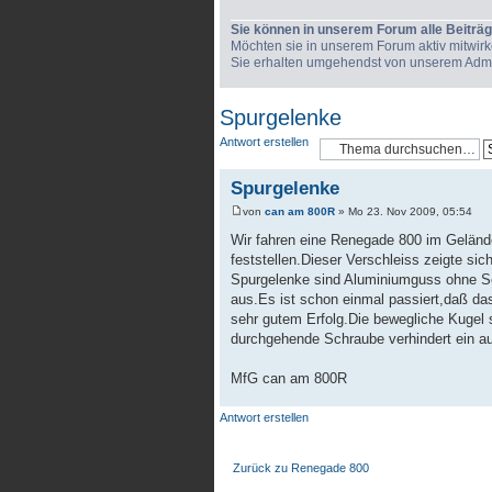
Sie können in unserem Forum alle Beiträg
Möchten sie in unserem Forum aktiv mitwirken
Sie erhalten umgehendst von unserem Admini
Spurgelenke
Antwort erstellen
Spurgelenke
von
can am 800R
» Mo 23. Nov 2009, 05:54
Wir fahren eine Renegade 800 im Gelände
feststellen.Dieser Verschleiss zeigte si
Spurgelenke sind Aluminiumguss ohne Sch
aus.Es ist schon einmal passiert,daß da
sehr gutem Erfolg.Die bewegliche Kugel s
durchgehende Schraube verhindert ein a
MfG can am 800R
Antwort erstellen
Zurück zu Renegade 800