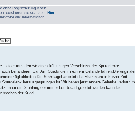
e ohne Registrierung lesen
 registrieren sie sich bitte [
Hier
].
strator alle Informationen.
. Leider mussten wir einen frühzeitigen Verschleiss der Spurgrlenke
ch auch bei anderen Can Am Quads die im extrem Gelände fahren.Die originale
miermöglichkeiten.Die Stahlkugel arbeitet das Aluminium in kurzer Zeit
s Spurgelenk herausgesprungen ist.Wir haben jetzt andere Gelenke verbaut m
itzt in einem Stahlring,der immer bei Bedarf gefettet werden kann.Die
usbrechen der Kugel.