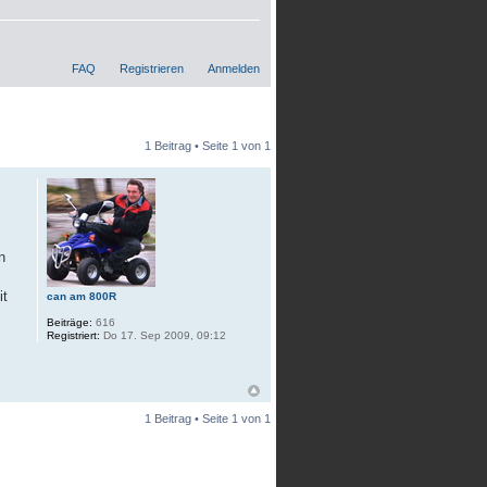
FAQ
Registrieren
Anmelden
1 Beitrag • Seite
1
von
1
n
it
can am 800R
Beiträge:
616
Registriert:
Do 17. Sep 2009, 09:12
1 Beitrag • Seite
1
von
1