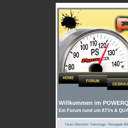
HOME
FORUM
GEBRAU
Willkommen im POWER
Ein Forum rund um ATVs & QU
Foren-Übersicht
‹
Fahrzeuge
‹
Renegade 80