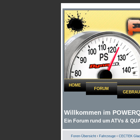
HOME
FORUM
GEBRAU
Willkommen im POWER
Ein Forum rund um ATVs & QU
Foren-Übersicht
‹
Fahrzeuge
‹
CECTEK Gladi