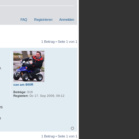
FAQ
Registrieren
Anmelden
1 Beitrag • Seite
1
von
1
.
can am 800R
Beiträge:
616
Registriert:
Do 17. Sep 2009, 09:12
es
e
1 Beitrag • Seite
1
von
1