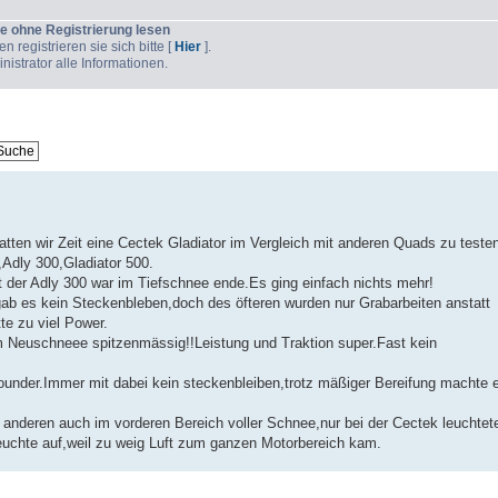
e ohne Registrierung lesen
 registrieren sie sich bitte [
Hier
].
strator alle Informationen.
en wir Zeit eine Cectek Gladiator im Vergleich mit anderen Quads zu testen
Adly 300,Gladiator 500.
 der Adly 300 war im Tiefschnee ende.Es ging einfach nichts mehr!
gab es kein Steckenbleben,doch des öfteren wurden nur Grabarbeiten anstatt
e zu viel Power.
m Neuschneee spitzenmässig!!Leistung und Traktion super.Fast kein
rounder.Immer mit dabei kein steckenbleiben,trotz mäßiger Bereifung machte 
anderen auch im vorderen Bereich voller Schnee,nur bei der Cectek leuchtet
uchte auf,weil zu weig Luft zum ganzen Motorbereich kam.