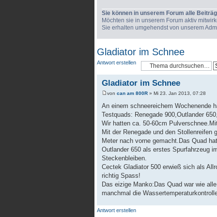
Sie können in unserem Forum alle Beiträg
Möchten sie in unserem Forum aktiv mitwirken
Sie erhalten umgehendst von unserem Admini
Gladiator im Schnee
Antwort erstellen
Gladiator im Schnee
von
can am 800R
» Mi 23. Jan 2013, 07:28
An einem schneereichem Wochenende hatt
Testquads: Renegade 900,Outlander 650,
Wir hatten ca. 50-60cm Pulverschnee.Mit
Mit der Renegade und den Stollenreifen 
Meter nach vorne gemacht.Das Quad hatt
Outlander 650 als erstes Spurfahrzeug i
Steckenbleiben.
Cectek Gladiator 500 erwieß sich als All
richtig Spass!
Das eizige Manko:Das Quad war wie alle 
manchmal die Wassertemperaturkontrolle
Antwort erstellen