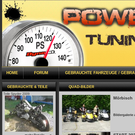
HOME
FORUM
GEBRAUCHTE FAHRZEUGE / GEBRA
GEBRAUCHTE & TEILE
QUAD-BILDER
Teile Spyder 2009
Mörbisch
Bildergalerie