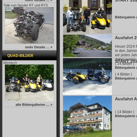
START 20
mehr Details … »
Teile von Spyder RT und RTS
Bildergalerie
Ausfahrt 2
Heuer 2024 fi
mehr Details … »
in den Jahren
wir jedes Ja
QUAD-BILDER
dabei waren u
START 202
Mörbisch
( 14 Bilder )
Bildergalerie
( 4 Bilder )
Bildergalerie
Ausfahrt A
alle Bildergallerien … »
( 14 Bilder )
Bildergalerie